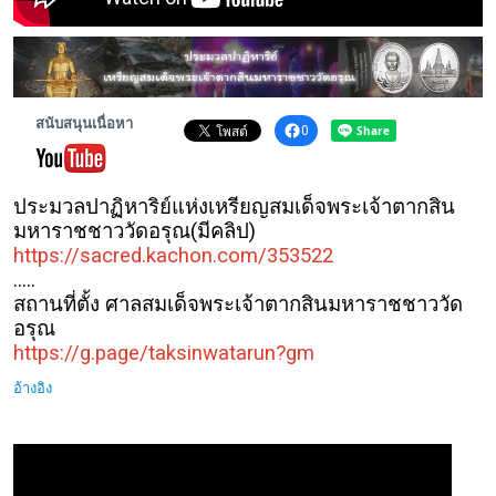
พระดอทกะฉ่อน
กะฉ่อนช้อปปิ้ง
สนับสนุนเนื่อหา
ติดต่อ
0
ประมวลปาฏิหาริย์แห่งเหรียญสมเด็จพระเจ้าตากสิน
มหาราชชาววัดอรุณ(มีคลิป)
https://sacred.kachon.com/35352
2
.....
สถานที่ตั้ง ศาลสมเด็จพระเจ้าตากสินมหาราชชาววัด
อรุณ
https://g.page/taksinwatarun?gm
อ้างอิง