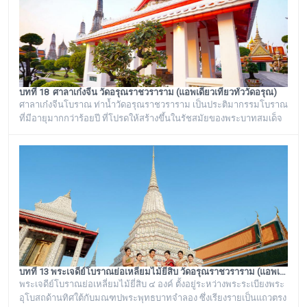
ราชวราราม องค์ที่ ๙
บทที่ 18 ศาลาเก๋งจีน วัดอรุณราชวราราม (แอพเดียวเที่ยวทั่ววัดอรุณ)
ศาลาเก๋งจีนโบราณ ท่าน้ำวัดอรุณราชวราราม เป็นประติมากรรมโบราณ
ที่มีอายุมากกว่าร้อยปี ที่โปรดให้สร้างขึ้นในรัชสมัยของพระบาทสมเด็จ
พระนั่งเกล้าเจ้าอยู่หัว รัชกาลที่ ๓ โดยมีพระราชดำริให้สร้างขึ้นทั้งหมด
๖ หลัง เรียงรายอยู่บริเวณท่าน้ำของวัดอรุณราชวราราม ริมแม่น้ำ
เจ้าพระยา ซึ่งเก๋งจีนแต่ละหลังจะมีเอกลักษณ์โดดเด่นไม่เหมือนกัน อาทิ
เช่น ศาลาเก๋งจีนหน้าทางเข้าพระปรางค์ จะมีหินแกะสลักโบราณเป็นรูป
จระเข้อย
บทที่ 13 พระเจดีย์โบราณย่อเหลี่ยมไม้ยี่สิบ วัดอรุณราชวราราม (แอพเดียวเที่ยวทั่ววัดอรุณ)
พระเจดีย์โบราณย่อเหลี่ยมไม้ยี่สิบ ๔ องค์ ตั้งอยู่ระหว่างพระระเบียงพระ
อุโบสถด้านทิศใต้กับมณฑปพระพุทธบาทจำลอง ซึ่งเรียงรายเป็นแถวตรง