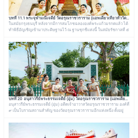
บทที่ 11.1 พระจุฬามณีเจดีย์ วัดอรุณราชวราราม (แอพเดียวเที่ยวทั่ววัดอรุณ)
ในสมัยกรุงธนบุรี หลังจากมีการสมโภชฉลององค์พระแก้วมรกตแล้ว ได้
ทำพิธีอัญเชิญเข้ามาประดิษฐานไว้ ณ ฐานชุกชีแห่งนี้ ในสมัยรัชกาลที่ ๕
ยังเรียกพระวิหารแห่งนี้ว่า “วิหารพระแก้ว” อยู่ตลอดมา จนต่อมาชาว
บ้านได้เรียกเพี้ยนกันไปว่า “วิหารพระเขี้ยวแก้ว” พระจุฬามณีเจดีย์องค์นี้
เป็นสิ่งศักดิ์สิทธิ์ของวัดอรุณราชวราราม ที่ชาวบ้านในละแวกนี้ให้ความ
เคารพศรัทธาตั้งแต่ครั้งอดีตกาลจวบจนมาถึงยุคปัจ
บทที่ 20 อนุสาวรีย์พระธรรมเจดีย์ (อุ่ม) วัดอรุณราชวราราม (แอพเดียวเที่ยวทั่ววัดอรุณ)
อนุสาวรีย์พระธรรมเจดีย์ (อุ่ม) อดีตเจ้าอาวาสวัดอรุณราชวราราม องค์ที่
๙ เป็นโบราณสถานสำคัญ ของวัดอรุณราชวรารามอีกแห่งหนึ่ง ตั้งอยู่
ทางด้านทิศใต้ของภูเขาจำลอง บริเวณศาลาเก๋งจีน ๓ หลัง ทางด้านหน้า
วัดริมแม่น้ำเจ้าพระยา ภายในรั้วอนุสาวรีย์สำคัญของวัดอรุณ
ราชวรารามแห่งนี้ จะมีโกศหินทรายโบราณสีเขียวแบบจีน ซึ่งเป็นสถาน
ที่บรรจุบรรจุอัฐิของพระธรรมเจดีย์ (อุ่ม) อดีตเจ้าอาวาสวัดอรุณ