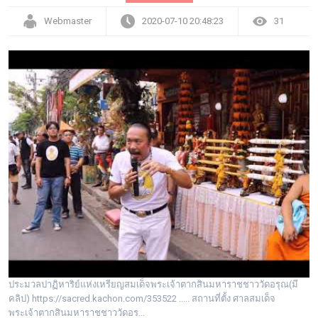
Webmaster
2020-07-10 20:48:23
31
ประมวลปาฏิหาริย์แห่งเหรียญสมเด็จพระเจ้าตากสินมหาราชชาววัดอรุณ(มี
คลิป) https://sacred.kachon.com/353522 ..... สถานที่ตั้ง ศาลสมเด็จ
พระเจ้าตากสินมหาราชชาววัดอร...