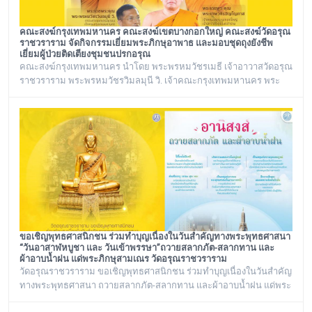
คณะสงฆ์กรุงเทพมหานคร คณะสงฆ์เขตบางกอกใหญ่ คณะสงฆ์วัดอรุณ
ราชวราราม จัดกิจกรรมเยี่ยมพระภิกษุอาพาธ และมอบชุดถุงยังชีพ
เยี่ยมผู้ป่วยติดเตียงชุมชนปรกอรุณ
คณะสงฆ์กรุงเทพมหานคร นำโดย พระพรหมวัชรเมธี เจ้าอาวาสวัดอรุณ
ราชวราราม พระพรหมวัชรวิมลมุนี วิ. เจ้าคณะกรุงเทพมหานคร พระ
เทพวชิรปัญโญภาส เจ้าคณะเขตบางกอกใหญ่ เจ้าอาวาสวัดชิโนรสาราม
และ พระราชวชิรรัตนาภรณ์ ดร. (ชุมพร นิติสาโร) เจ้าคณะแขวงวัด
อรุณ, รองวัดอรุณราชวราราม นายเกียรติวิสุทธิ์ เพ็ชรหมื่นไวย ผู้อำนวย
การเขตบางกอกใหญ่ จัดโครงการเยี่ยมพระภิกษุอาพาธในเขต
บางกอกใหญ่ และเยี่ยม/มอบถุงยัง
ขอเชิญพุทธศาสนิกชน ร่วมทำบุญเนื่องในวันสำคัญทางพระพุทธศาสนา
“วันอาสาฬหบูชา และ วันเข้าพรรษา”ถวายสลากภัต-สลากทาน และ
ผ้าอาบน้ำฝน แด่พระภิกษุสามเณร วัดอรุณราชวราราม
วัดอรุณราชวราราม ขอเชิญพุทธศาสนิกชน ร่วมทำบุญเนื่องในวันสำคัญ
ทางพระพุทธศาสนา ถวายสลากภัต-สลากทาน และผ้าอาบน้ำฝน แด่พระ
ภิกษุสามเณร วัดอรุณราชวราราม ๑๓๖ รูป วันพฤหัสบดี ที่ ๓๐ กรกฎาคม