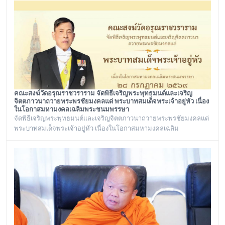
พ.ศ. ๒๕๖๙ เวลา ๑๒.๐๐ น. ณ พระวิหาร วัดอรุณราชวราราม
กรุงเทพมหานคร
คณะสงฆ์วัดอรุณราชวราราม จัดพิธีเจริญพระพุทธมนต์และเจริญ
จิตตภาวนาถวายพระพรชัยมงคลแด่ พระบาทสมเด็จพระเจ้าอยู่หัว เนื่อง
ในโอกาสมหามงคลเฉลิมพระชนมพรรษา
จัดพิธีเจริญพระพุทธมนต์และเจริญจิตตภาวนาถวายพระพรชัยมงคลแด่
พระบาทสมเด็จพระเจ้าอยู่หัว เนื่องในโอกาสมหามงคลเฉลิม
พระชนมพรรษา ๒๘ กรกฎาคม ๒๕๖๙ ณ พระอุโบสถ วัดอรุณ
ราชวราราม กรุงเทพเทพมหานครในวันอังคาร ที่ ๒๘ กรกฎาคม ๒๕๖๙