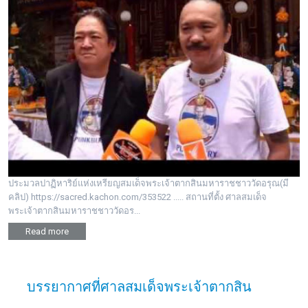
ประมวลปาฏิหาริย์แห่งเหรียญสมเด็จพระเจ้าตากสินมหาราชชาววัดอรุณ(มี
คลิป) https://sacred.kachon.com/353522 ..... สถานที่ตั้ง ศาลสมเด็จ
พระเจ้าตากสินมหาราชชาววัดอร...
Read more
บรรยากาศที่ศาลสมเด็จพระเจ้าตากสิน