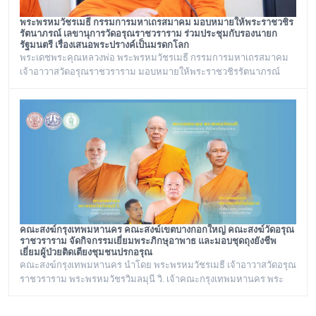
พระพรหมวัชรเมธี กรรมการมหาเถรสมาคม มอบหมายให้พระราชวชิร
รัตนาภรณ์ เลขานุการวัดอรุณราชวราราม ร่วมประชุมกับรองนายก
รัฐมนตรี เรื่องเสนอพระปรางค์เป็นมรดกโลก
พระเดชพระคุณหลวงพ่อ พระพรหมวัชรเมธี กรรมการมหาเถรสมาคม
เจ้าอาวาสวัดอรุณราชวราราม มอบหมายให้พระราชวชิรรัตนาภรณ์
เลขานุการวัดอรุณราชวราราม และคณะร่วมประชุมกับรองนายก
รัฐมนตรี เรื่องเสนอพระปรางค์เป็นมรดกโลก ณ ทำเนียบรัฐบาล
คณะสงฆ์กรุงเทพมหานคร คณะสงฆ์เขตบางกอกใหญ่ คณะสงฆ์วัดอรุณ
ราชวราราม จัดกิจกรรมเยี่ยมพระภิกษุอาพาธ และมอบชุดถุงยังชีพ
เยี่ยมผู้ป่วยติดเตียงชุมชนปรกอรุณ
คณะสงฆ์กรุงเทพมหานคร นำโดย พระพรหมวัชรเมธี เจ้าอาวาสวัดอรุณ
ราชวราราม พระพรหมวัชรวิมลมุนี วิ. เจ้าคณะกรุงเทพมหานคร พระ
ราชปัญญารังษี เจ้าคณะเขตบางกอกใหญ่ เจ้าอาวาสวัดชิโนรสาราม
และ พระราชวชิรรัตนาภรณ์ ดร. (ชุมพร นิติสาโร) เจ้าคณะแขวงวัด