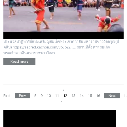
ประมวลปาฏิหาริย์แห่งเหรียญสมเด็จพระเจ้าตากสินมหาราชชาววัดอรุณ(มี
คลิป) https://sacred.kachon.com/353522 ..... สถานที่ตั้ง ศาลสมเด็จ
พระเจ้าตากสินมหาราชชาววัดอร...
Read more
‹
First
Prev
8
9
10
11
12
13
14
15
16
Next
L
›