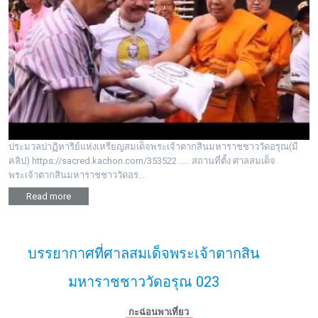
ประมวลปาฏิหาริย์แห่งเหรียญสมเด็จพระเจ้าตากสินมหาราชชาววัดอรุณ(มี
คลิป) https://sacred.kachon.com/353522 ..... สถานที่ตั้ง ศาลสมเด็จ
พระเจ้าตากสินมหาราชชาววัดอร...
Read more
บรรยากาศที่ศาลสมเด็จพระเจ้าตากสิน
มหาราชชาววัดอรุณ 023
กะฉ่อนพาเที่ยว