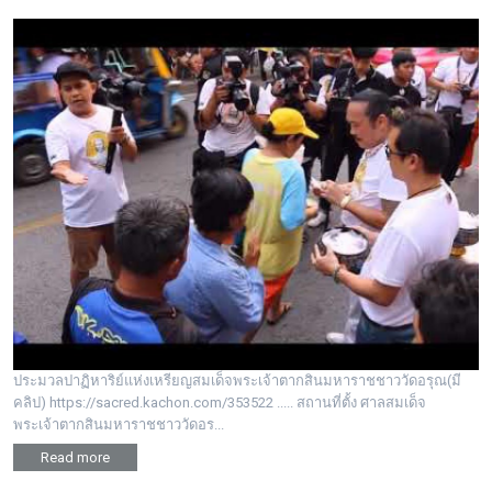
ประมวลปาฏิหาริย์แห่งเหรียญสมเด็จพระเจ้าตากสินมหาราชชาววัดอรุณ(มี
คลิป) https://sacred.kachon.com/353522 ..... สถานที่ตั้ง ศาลสมเด็จ
พระเจ้าตากสินมหาราชชาววัดอร...
Read more