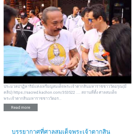
ประมวลปาฏิหาริย์แห่งเหรียญสมเด็จพระเจ้าตากสินมหาราชชาววัดอรุณ(มี
คลิป) https://sacred.kachon.com/353522 ..... สถานที่ตั้ง ศาลสมเด็จ
พระเจ้าตากสินมหาราชชาววัดอร...
Read more
บรรยากาศที่ศาลสมเด็จพระเจ้าตากสิน